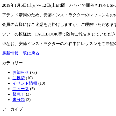
2019年1月5日(土)から12日(土)の間、ハワイで開催されるUSPGA
アテンド帯同のため、安藤インストラクターのレッスンをお
会員の皆様にはご迷惑をお掛けしますが、ご理解いただきま
ツアーの模様は、FACEBOOK等で随時ご報告させていただ
※なお、安藤インストラクターの不在中にレッスンをご希望
最新情報一覧に戻る
カテゴリー
お知らせ
(73)
ご挨拶
(10)
イベント情報
(10)
ニュース
(5)
緊急！
(3)
未分類
(2)
アーカイブ